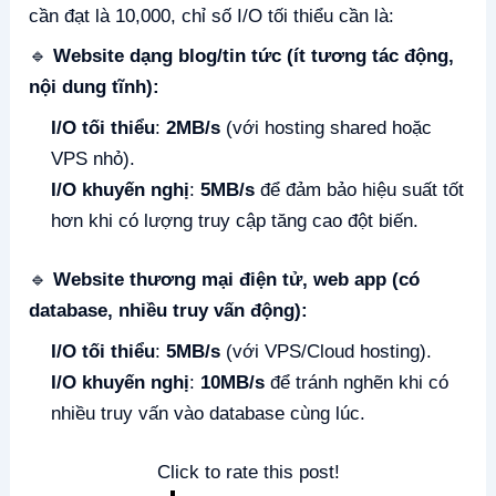
cần đạt là 10,000, chỉ số I/O tối thiểu cần là:
🔹
Website dạng blog/tin tức (ít tương tác động,
nội dung tĩnh):
I/O tối thiểu
:
2MB/s
(với hosting shared hoặc
VPS nhỏ).
I/O khuyến nghị
:
5MB/s
để đảm bảo hiệu suất tốt
hơn khi có lượng truy cập tăng cao đột biến.
🔹
Website thương mại điện tử, web app (có
database, nhiều truy vấn động):
I/O tối thiểu
:
5MB/s
(với VPS/Cloud hosting).
I/O khuyến nghị
:
10MB/s
để tránh nghẽn khi có
nhiều truy vấn vào database cùng lúc.
Click to rate this post!