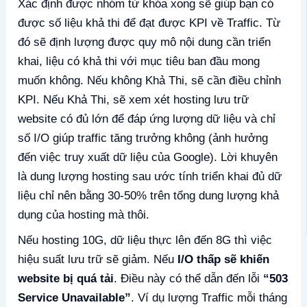
Xác định được nhóm từ khóa xong sẽ giúp bạn có
được số liệu khả thi để đạt được KPI về Traffic. Từ
đó sẽ định lượng được quy mô nội dung cần triển
khai, liệu có khả thi với mục tiêu ban đầu mong
muốn không. Nếu không Khả Thi, sẽ cần điều chỉnh
KPI. Nếu Khả Thi, sẽ xem xét hosting lưu trữ
website có đủ lớn để đáp ứng lượng dữ liệu và chỉ
số I/O giúp traffic tăng trưởng không (ảnh hưởng
đến việc truy xuất dữ liệu của Google). Lời khuyên
là dung lượng hosting sau ước tính triển khai đủ dữ
liệu chỉ nên bằng 30-50% trên tổng dung lượng khả
dụng của hosting mà thôi.
Nếu hosting 10G, dữ liệu thực lên đến 8G thì việc
hiệu suất lưu trữ sẽ giảm. Nếu
I/O thấp sẽ khiến
website bị quá tải
. Điều này có thể dẫn đến lỗi
“503
Service Unavailable”
. Ví dụ lượng Traffic mỗi tháng